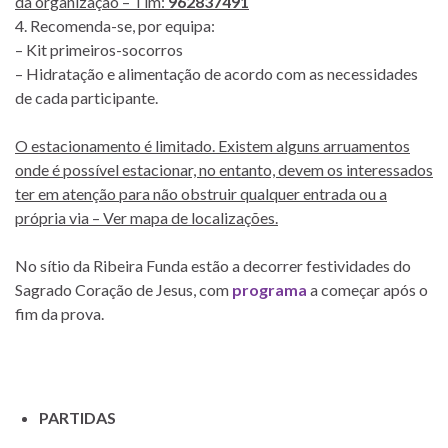
da organização – Tlm:
962837491
4. Recomenda-se, por equipa:
– Kit primeiros-socorros
– Hidratação e alimentação de acordo com as necessidades
de cada participante.
O estacionamento é limitado. Existem alguns arruamentos
onde é possível estacionar, no entanto, devem os interessados
ter em atenção para não obstruir qualquer entrada ou a
própria via – Ver mapa de localizações.
No sítio da Ribeira Funda estão a decorrer festividades do
Sagrado Coração de Jesus, com
programa
a começar após o
fim da prova.
PARTIDAS