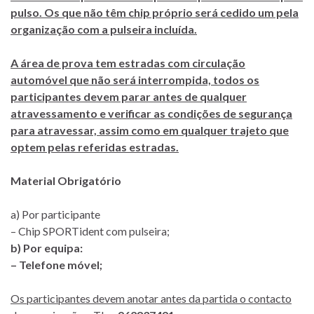
pulso. Os que não têm chip próprio será cedido um pela
organização com a pulseira incluída.
A área de prova tem estradas com circulação
automóvel que não será interrompida, todos os
participantes devem parar antes de qualquer
atravessamento e verificar as condições de segurança
para atravessar, assim como em qualquer trajeto que
optem pelas referidas estradas.
Material Obrigatório
a) Por participante
– Chip SPORTident com pulseira;
b) Por equipa:
– Telefone móvel;
Os participantes devem anotar antes da partida o contacto