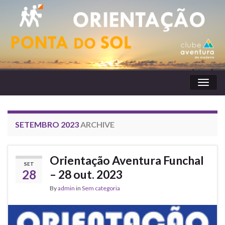
Toggl
naviga
SETEMBRO 2023
ARCHIVE
Orientação Aventura Funchal
SET
28
– 28 out. 2023
By
admin
in
Sem categoria