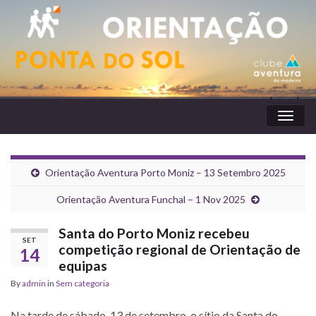
Toggl
naviga
Orientação Aventura Porto Moniz – 13 Setembro 2025
Orientação Aventura Funchal – 1 Nov 2025
Santa do Porto Moniz recebeu
SET
competição regional de Orientação de
14
equipas
By
admin
in
Sem categoria
Na tarde de sábado, 13 de setembro, o sítio da Santa do